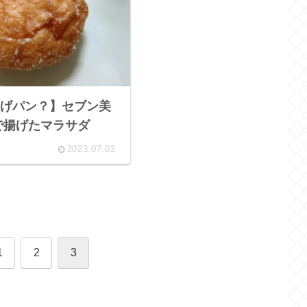
げパン？】セブン美
で揚げたマラサダ
2023.07.02
1
2
3