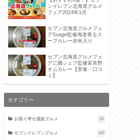
ンイレブン北海道グルメ
フェア2024年1月
セブン北海道グルメフェ
アSuage監修海老香るス
ープカレー赤米入り
セブン北海道グルメフェ
ア三國シェフ監修富良野
オムカレー【実食・口コ
ミ】
カテゴリー
お取り寄せ通販グルメ
10
セブンイレブングルメ
142