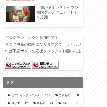
【麺がまずい？】セブン
韓国グルメフェア ビビ
ン冷麺
ブログランキングに参加中です。
ブログ更新の励みになりますので、よろしけ
れば下記ボタンの応援クリックをお願いしま
す。
タグ
セブンイレブングルメ
141
ご飯もの
58
おかず
42
麺もの
41
カレー
21