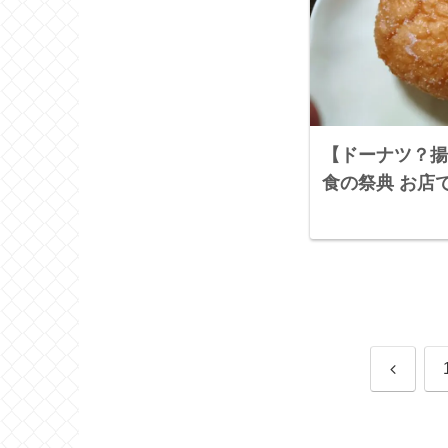
【ドーナツ？揚
食の祭典 お店
前
へ