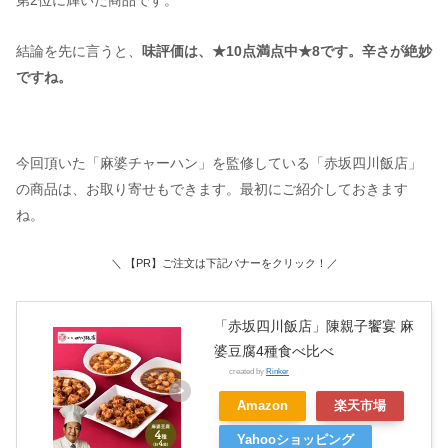
結論を先に言うと、
味評価は、★10点満点中★8です。辛さが絶妙
ですね。
今回頂いた「麻婆チャーハン」を監修している「赤坂四川飯店」
の商品は、お取り寄せもできます。最初にご紹介しておきます
ね。
＼ 【PR】ご注文は下記バナーをクリック！／
「赤坂四川飯店」陳親子饗宴 麻
婆豆腐4種食べ比べ
created by
Rinker
Amazon
楽天市場
Yahooショッピング