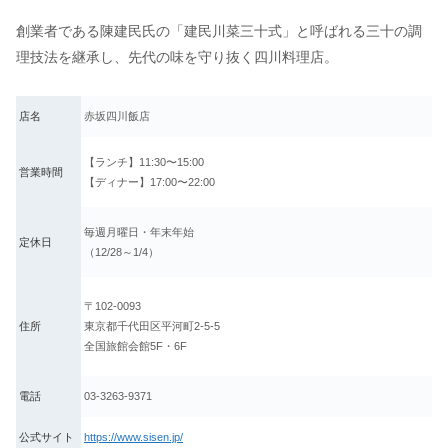
創業者である陳建民氏の「建民川菜三十式」と呼ばれる三十の調
理技法を継承し、先代の味を守り抜く四川料理店。
店名
赤坂四川飯店
【ランチ】11:30〜15:00
営業時間
【ディナー】17:00〜22:00
毎週月曜日・年末年始
定休日
（12/28～1/4）
〒102-0093
住所
東京都千代田区平河町2-5-5
全国旅館会館5F・6F
電話
03-3263-9371
公式サイト
https://www.sisen.jp/