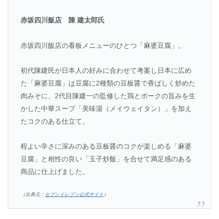
赤坂四川飯店 陳 建太郎氏
赤坂四川飯店の看板メニューのひとつ「麻婆豆腐」。
初代陳建民が日本人の好みに合わせて考案し日本に広め
た「麻婆豆腐」は豆腐に2種類の豆板醤で香ばしく炒めた
肉みそに、2代目陳建一の監修した鶏とポークの旨みを生
かした中華スープ「美味湯（メイウェイタン）」を加え
たコクのある仕立て。
程よい辛さに深みのある豆板醤のコクが楽しめる「麻婆
豆腐」と相性の良い「玉子炒飯」を合せて満足感のある
商品に仕上げました。
（出典元：
セブンイレブン公式サイト
）