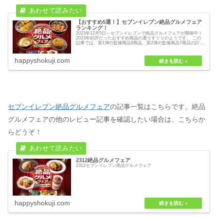
【おすすめ5選！】セブンイレブン絶品グルメフェア
ランキング！
2023年12月5日～セブンイレブンで絶品グルメフェアが開催中！
2023年好評だったおすすめ商品の選りすぐりのようです。 この
記事では、第1弾の監修商品8商品、第2弾の監修商品7商品の計15
商品を食べて作成した本ブログのおすすめランキングをご紹介！
ランキングの上位5商品をおすすめ5選としてピックアップしてい
ます。
happyshokuji.com
セブンイレブン絶品グルメフェア
の記事一覧はこちらです。絶品
グルメフェアの他のレビュー記事を確認したい場合は、こちらか
らどうぞ！
2312絶品グルメフェア
2312セブンイレブン絶品グルメフェア
happyshokuji.com