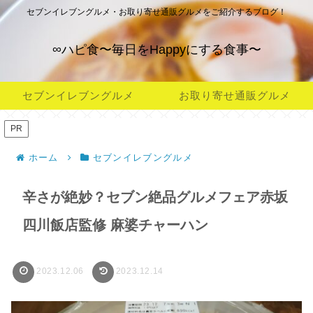
セブンイレブングルメ・お取り寄せ通販グルメをご紹介するブログ！
∞ハピ食〜毎日をHappyにする食事〜
セブンイレブングルメ
お取り寄せ通販グルメ
PR
ホーム
セブンイレブングルメ
辛さが絶妙？セブン絶品グルメフェア赤坂
四川飯店監修 麻婆チャーハン
2023.12.06
2023.12.14