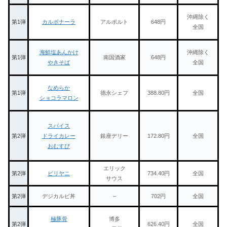
沖縄除く
第1弾
カルボナーラ
アルポルト
648円
全国
海鮮塩あんかけ
沖縄除く
第1弾
南国酒家
648円
やきそば
全国
なめらか
第1弾
德永シェフ
388.80円
全国
ショコラマロン
スパイス
第2弾
ドライカレー
銀座デリー
172.80円
全国
おむすび
エリック
第2弾
ビリヤニ
734.40円
全国
サウス
第2弾
デジカルビ丼
–
702円
全国
極豚骨
博多
第2弾
626.40円
全国