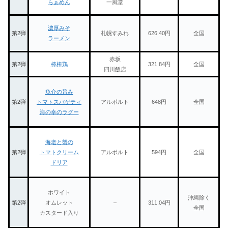
らぁめん
一風堂
濃厚みそ
第2弾
札幌すみれ
626.40円
全国
ラーメン
赤坂
第2弾
棒棒鶏
321.84円
全国
四川飯店
魚介の旨み
第2弾
トマトスパゲティ
アルポルト
648円
全国
海の幸のラグー
海老と蟹の
第2弾
トマトクリーム
アルポルト
594円
全国
ドリア
ホワイト
沖縄除く
第2弾
オムレット
–
311.04円
全国
カスタード入り